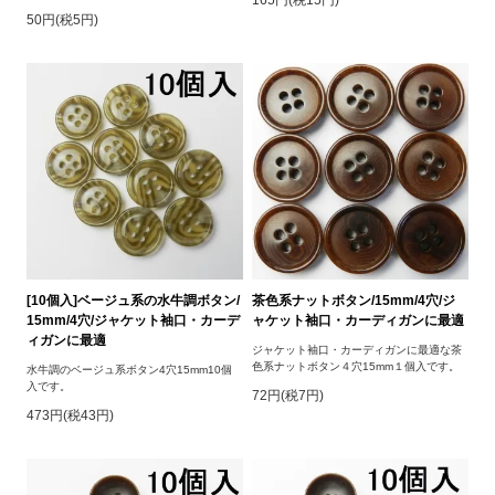
165円(税15円)
50円(税5円)
[10個入]ベージュ系の水牛調ボタン/
茶色系ナットボタン/15mm/4穴/ジ
15mm/4穴/ジャケット袖口・カーデ
ャケット袖口・カーディガンに最適
ィガンに最適
ジャケット袖口・カーディガンに最適な茶
色系ナットボタン４穴15mm１個入です。
水牛調のベージュ系ボタン4穴15mm10個
入です。
72円(税7円)
473円(税43円)