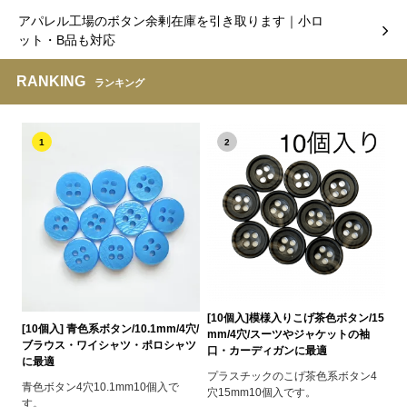
アパレル工場のボタン余剰在庫を引き取ります｜小ロ
ット・B品も対応
RANKING
ランキング
1
2
[10個入]模様入りこげ茶色ボタン/15
[10個入] 青色系ボタン/10.1mm/4穴/
mm/4穴/スーツやジャケットの袖
ブラウス・ワイシャツ・ポロシャツ
口・カーディガンに最適
に最適
プラスチックのこげ茶色系ボタン4
青色ボタン4穴10.1mm10個入で
穴15mm10個入です。
す。