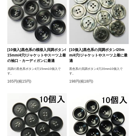
[10個入]黒色系の模様入貝調ボタン/
[10個入]黒色系の貝調ボタン/20m
15mm/4穴/ジャケットやスーツ上着
m/4穴/ジャケットやスーツ上着に最
の袖口・カーディガンに最適
適
貝調の黒色系ボタン4穴15mm10個入で
黒色系の貝調ボタン4穴20mm10個入で
す。
す。
165円(税15円)
198円(税18円)