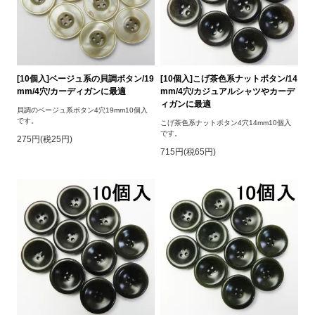
[10個入]ベージュ系の貝調ボタン/19
[10個入]こげ茶色系ナットボタン/14
mm/4穴/カーディガンに最適
mm/4穴/カジュアルシャツやカーデ
ィガンに最適
貝調のベージュ系ボタン4穴19mm10個入
です。
こげ茶色系ナットボタン4穴14mm10個入
です。
275円(税25円)
715円(税65円)