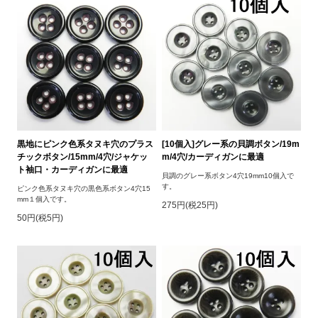
黒地にピンク色系タヌキ穴のプラス
[10個入]グレー系の貝調ボタン/19m
チックボタン/15mm/4穴/ジャケッ
m/4穴/カーディガンに最適
ト袖口・カーディガンに最適
貝調のグレー系ボタン4穴19mm10個入で
す。
ピンク色系タヌキ穴の黒色系ボタン4穴15
mm１個入です。
275円(税25円)
50円(税5円)