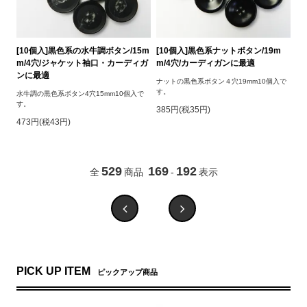
[10個入]黒色系の水牛調ボタン/15m
[10個入]黒色系ナットボタン/19m
m/4穴/ジャケット袖口・カーディガ
m/4穴/カーディガンに最適
ンに最適
ナットの黒色系ボタン４穴19mm10個入で
す。
水牛調の黒色系ボタン4穴15mm10個入で
す。
385円(税35円)
473円(税43円)
529
169
192
全
商品
-
表示
PICK UP ITEM
ピックアップ商品