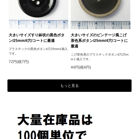
大きいサイズすり鉢状の黒色ボタ
大きいサイズのビンテージ風こげ
ン/25mm/4穴/コートに最適
茶色系ボタン/25mm/4穴/コートに
最適
プラスチックの黒色ボタン4穴25mm1個入
です。
こげ茶色系のプラスチックボタン4穴25m
m１個入です。
72円(税7円)
44円(税4円)
もっと見る