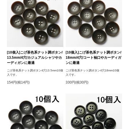
[10個入]こげ茶色系ナット調ボタン/
[10個入]こげ茶色系ナット調ボタン/
13.5mm/4穴/カジュアルシャツやカ
18mm/4穴/コート袖口やカーディガ
ーディガンに最適
ンに最適
こげ茶色系ナット調ボタン4穴13.5mm10個
こげ茶色系ナット調ボタン4穴18mm10個
入です。
入です。
154円(税14円)
330円(税30円)