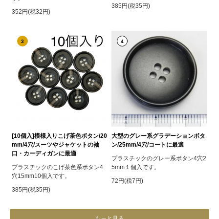
385円(税35円)
352円(税32円)
3
4
[10個入]模様入りこげ茶色ボタン/20
大型のグレー系グラデーションボタ
mm/4穴/スーツやジャケットの袖
ン/25mm/4穴/コートに最適
口・カーディガンに最適
プラスチックのグレー系ボタン4穴2
プラスチックのこげ茶色系ボタン4
5mm１個入です。
穴15mm10個入です。
72円(税7円)
385円(税35円)
もっと見る