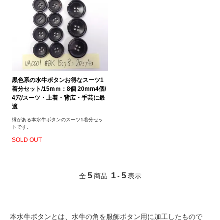
黒色系の水牛ボタンお得なスーツ1
着分セット/15mｍ：8個 20mm4個/
4穴/スーツ・上着・背広・手芸に最
適
縁がある本水牛ボタンのスーツ1着分セッ
トです。
SOLD OUT
5
1
5
全
商品
-
表示
本水牛ボタンとは、水牛の角を服飾ボタン用に加工したもので