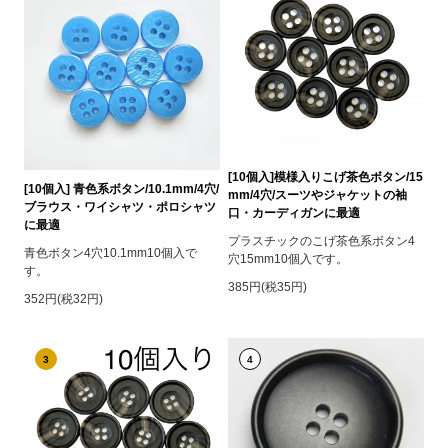
[10個入]模様入りこげ茶色ボタン/15
[10個入] 青色系ボタン/10.1mm/4穴/
mm/4穴/スーツやジャケットの袖
ブラウス・ワイシャツ・ポロシャツ
口・カーディガンに最適
に最適
プラスチックのこげ茶色系ボタン4
青色ボタン4穴10.1mm10個入で
穴15mm10個入です。
す。
385円(税35円)
352円(税32円)
3
4