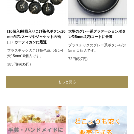
[10個入]模様入りこげ茶色ボタン/20
大型のグレー系グラデーションボタ
mm/4穴/スーツやジャケットの袖
ン/25mm/4穴/コートに最適
口・カーディガンに最適
プラスチックのグレー系ボタン4穴2
プラスチックのこげ茶色系ボタン4
5mm１個入です。
穴15mm10個入です。
72円(税7円)
385円(税35円)
もっと見る