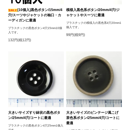
[10個入]黒色ボタン/15mm/4
模様入黒色系ボタン/20mm/4穴/ジ
穴/スーツやジャケットの袖口・カ
ャケットやスーツに最適
ーディガンに最適
プラスチックの模様入の黒色系4穴20mm1
個入です。
プラスチックの黒色ボタン4穴15mm10個
入です。
99円(税9円)
132円(税12円)
大きいサイズすり鉢状の黒色ボタ
大きいサイズのビンテージ風こげ
ン/25mm/4穴/コートに最適
茶色系ボタン/25mm/4穴/コートに
最適
プラスチックの黒色ボタン4穴25mm1個入
です。