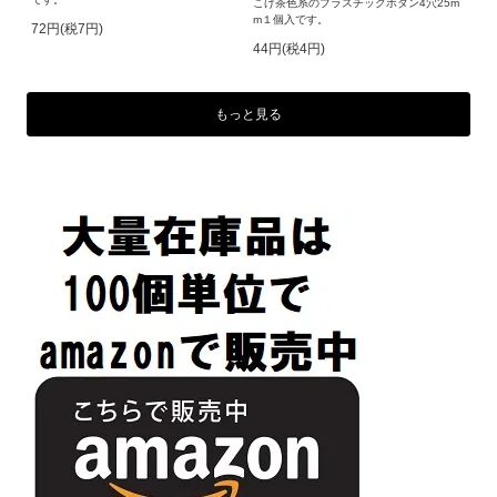
こげ茶色系のプラスチックボタン4穴25m
m１個入です。
72円(税7円)
44円(税4円)
もっと見る