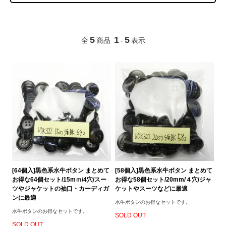
5
1
5
全
商品
-
表示
[64個入]黒色系水牛ボタン まとめて
[58個入]黒色系水牛ボタン まとめて
お得な64個セット/15mｍ/4穴/スー
お得な58個セット/20mm/４穴/ジャ
ツやジャケットの袖口・カーディガ
ケットやスーツなどに最適
ンに最適
水牛ボタンのお得なセットです。
水牛ボタンのお得なセットです。
SOLD OUT
SOLD OUT