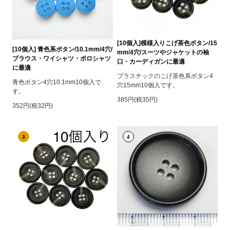
[10個入]模様入りこげ茶色ボタン/15
[10個入] 青色系ボタン/10.1mm/4穴/
mm/4穴/スーツやジャケットの袖
ブラウス・ワイシャツ・ポロシャツ
口・カーディガンに最適
に最適
プラスチックのこげ茶色系ボタン4
青色ボタン4穴10.1mm10個入で
穴15mm10個入です。
す。
385円(税35円)
352円(税32円)
3
4