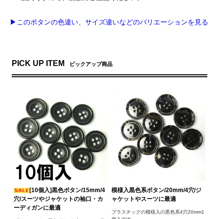
▶このボタンの色違い、サイズ違いなどのバリエーションを見る
PICK UP ITEM
ピックアップ商品
[10個入]黒色ボタン/15mm/4
模様入黒色系ボタン/20mm/4穴/ジ
穴/スーツやジャケットの袖口・カ
ャケットやスーツに最適
ーディガンに最適
プラスチックの模様入の黒色系4穴20mm1