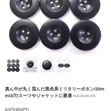
真ん中が丸く窪んだ黒色系ミリタリーボタン/20m
m/4穴/スーツやジャケットに最適
NU6-20-BK-993
83円(税8円)