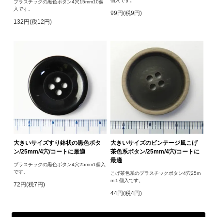
個入です。
プラスチックの黒色ボタン4穴15mm10個
入です。
99円(税9円)
132円(税12円)
大きいサイズすり鉢状の黒色ボタ
大きいサイズのビンテージ風こげ
ン/25mm/4穴/コートに最適
茶色系ボタン/25mm/4穴/コートに
最適
プラスチックの黒色ボタン4穴25mm1個入
です。
こげ茶色系のプラスチックボタン4穴25m
m１個入です。
72円(税7円)
44円(税4円)