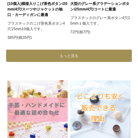
[10個入]模様入りこげ茶色ボタン/20
大型のグレー系グラデーションボタ
mm/4穴/スーツやジャケットの袖
ン/25mm/4穴/コートに最適
口・カーディガンに最適
プラスチックのグレー系ボタン4穴2
プラスチックのこげ茶色系ボタン4
5mm１個入です。
穴15mm10個入です。
72円(税7円)
385円(税35円)
もっと見る