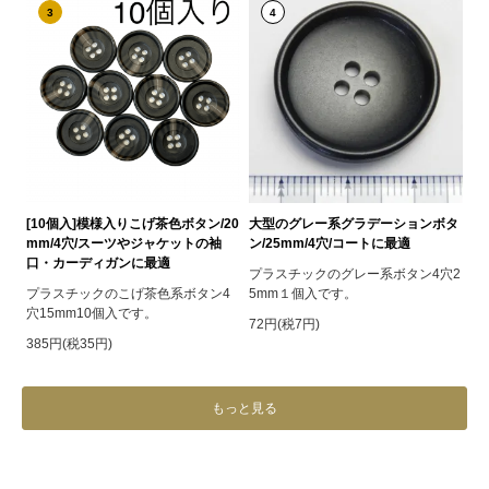
3
4
[10個入]模様入りこげ茶色ボタン/20
大型のグレー系グラデーションボタ
mm/4穴/スーツやジャケットの袖
ン/25mm/4穴/コートに最適
口・カーディガンに最適
プラスチックのグレー系ボタン4穴2
プラスチックのこげ茶色系ボタン4
5mm１個入です。
穴15mm10個入です。
72円(税7円)
385円(税35円)
もっと見る