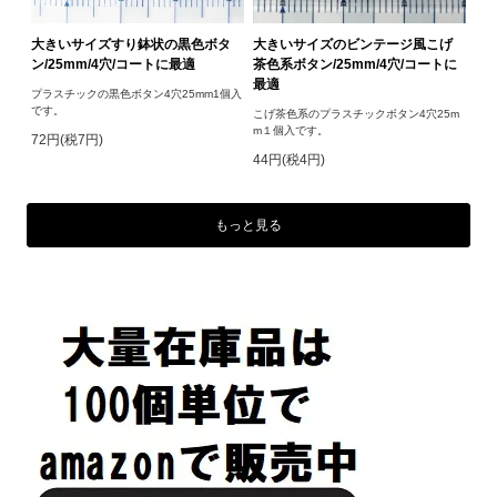
大きいサイズすり鉢状の黒色ボタ
大きいサイズのビンテージ風こげ
ン/25mm/4穴/コートに最適
茶色系ボタン/25mm/4穴/コートに
最適
プラスチックの黒色ボタン4穴25mm1個入
です。
こげ茶色系のプラスチックボタン4穴25m
m１個入です。
72円(税7円)
44円(税4円)
もっと見る