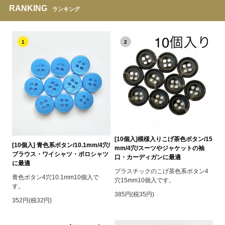
RANKING
ランキング
1
2
[10個入]模様入りこげ茶色ボタン/15
[10個入] 青色系ボタン/10.1mm/4穴/
mm/4穴/スーツやジャケットの袖
ブラウス・ワイシャツ・ポロシャツ
口・カーディガンに最適
に最適
プラスチックのこげ茶色系ボタン4
青色ボタン4穴10.1mm10個入で
穴15mm10個入です。
す。
385円(税35円)
352円(税32円)