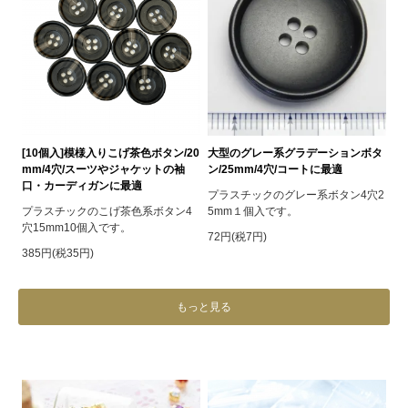
[10個入]模様入りこげ茶色ボタン/20
大型のグレー系グラデーションボタ
mm/4穴/スーツやジャケットの袖
ン/25mm/4穴/コートに最適
口・カーディガンに最適
プラスチックのグレー系ボタン4穴2
プラスチックのこげ茶色系ボタン4
5mm１個入です。
穴15mm10個入です。
72円(税7円)
385円(税35円)
もっと見る