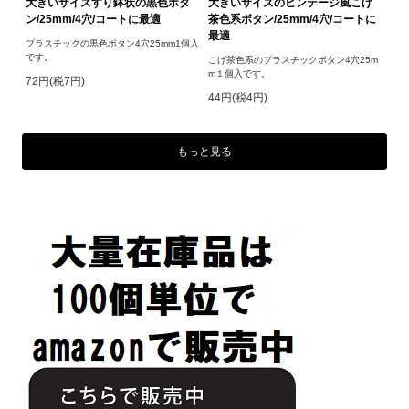
大きいサイズすり鉢状の黒色ボタ
大きいサイズのビンテージ風こげ
ン/25mm/4穴/コートに最適
茶色系ボタン/25mm/4穴/コートに
最適
プラスチックの黒色ボタン4穴25mm1個入
です。
こげ茶色系のプラスチックボタン4穴25m
m１個入です。
72円(税7円)
44円(税4円)
もっと見る