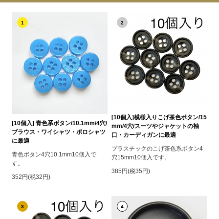
1
2
[10個入]模様入りこげ茶色ボタン/15
[10個入] 青色系ボタン/10.1mm/4穴/
mm/4穴/スーツやジャケットの袖
ブラウス・ワイシャツ・ポロシャツ
口・カーディガンに最適
に最適
プラスチックのこげ茶色系ボタン4
青色ボタン4穴10.1mm10個入で
穴15mm10個入です。
す。
385円(税35円)
352円(税32円)
3
4