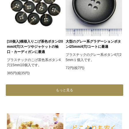
[10個入]模様入りこげ茶色ボタン/20
大型のグレー系グラデーションボタ
mm/4穴/スーツやジャケットの袖
ン/25mm/4穴/コートに最適
口・カーディガンに最適
プラスチックのグレー系ボタン4穴2
プラスチックのこげ茶色系ボタン4
5mm１個入です。
穴15mm10個入です。
72円(税7円)
385円(税35円)
もっと見る