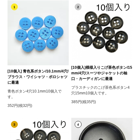
1
2
[10個入]模様入りこげ茶色ボタン/15
[10個入] 青色系ボタン/10.1mm/4穴/
mm/4穴/スーツやジャケットの袖
ブラウス・ワイシャツ・ポロシャツ
口・カーディガンに最適
に最適
プラスチックのこげ茶色系ボタン4
青色ボタン4穴10.1mm10個入で
穴15mm10個入です。
す。
385円(税35円)
352円(税32円)
3
4