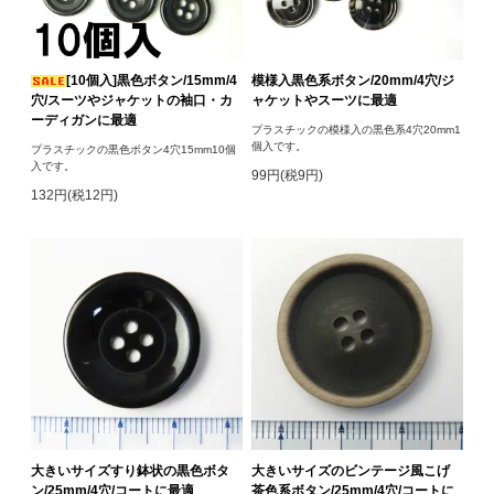
[10個入]黒色ボタン/15mm/4
模様入黒色系ボタン/20mm/4穴/ジ
穴/スーツやジャケットの袖口・カ
ャケットやスーツに最適
ーディガンに最適
プラスチックの模様入の黒色系4穴20mm1
個入です。
プラスチックの黒色ボタン4穴15mm10個
入です。
99円(税9円)
132円(税12円)
大きいサイズすり鉢状の黒色ボタ
大きいサイズのビンテージ風こげ
ン/25mm/4穴/コートに最適
茶色系ボタン/25mm/4穴/コートに