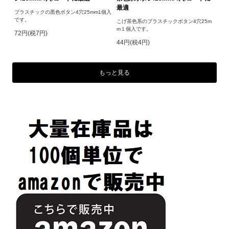
最適
プラスチックの黒色ボタン4穴25mm1個入
です。
こげ茶色系のプラスチックボタン4穴25m
m１個入です。
72円(税7円)
44円(税4円)
もっと見る