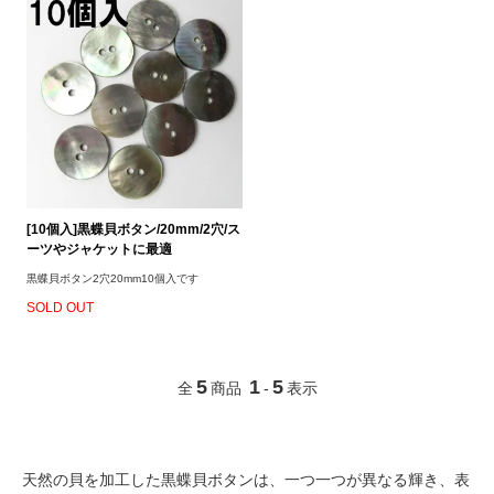
[10個入]黒蝶貝ボタン/20mm/2穴/ス
ーツやジャケットに最適
黒蝶貝ボタン2穴20mm10個入です
SOLD OUT
5
1
5
全
商品
-
表示
天然の貝を加工した黒蝶貝ボタンは、一つ一つが異なる輝き、表