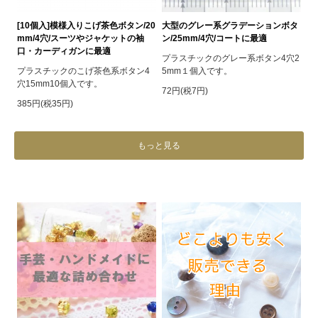
[10個入]模様入りこげ茶色ボタン/20
大型のグレー系グラデーションボタ
mm/4穴/スーツやジャケットの袖
ン/25mm/4穴/コートに最適
口・カーディガンに最適
プラスチックのグレー系ボタン4穴2
プラスチックのこげ茶色系ボタン4
5mm１個入です。
穴15mm10個入です。
72円(税7円)
385円(税35円)
もっと見る