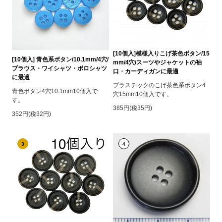
[10個入]模様入りこげ茶色ボタン/15
[10個入] 青色系ボタン/10.1mm/4穴/
mm/4穴/スーツやジャケットの袖
ブラウス・ワイシャツ・ポロシャツ
口・カーディガンに最適
に最適
プラスチックのこげ茶色系ボタン4
青色ボタン4穴10.1mm10個入で
穴15mm10個入です。
す。
385円(税35円)
352円(税32円)
3
4