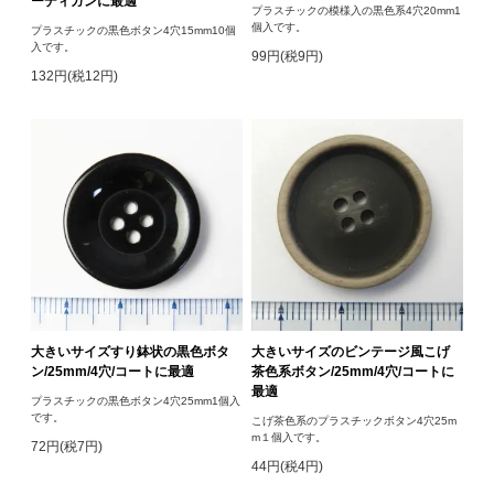
ーディガンに最適
プラスチックの模様入の黒色系4穴20mm1
個入です。
プラスチックの黒色ボタン4穴15mm10個
入です。
99円(税9円)
132円(税12円)
大きいサイズすり鉢状の黒色ボタ
大きいサイズのビンテージ風こげ
ン/25mm/4穴/コートに最適
茶色系ボタン/25mm/4穴/コートに
最適
プラスチックの黒色ボタン4穴25mm1個入
です。
こげ茶色系のプラスチックボタン4穴25m
m１個入です。
72円(税7円)
44円(税4円)