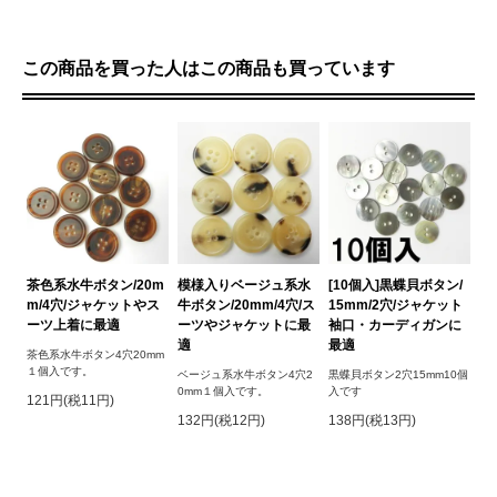
この商品を買った人はこの商品も買っています
茶色系水牛ボタン/20m
模様入りベージュ系水
[10個入]黒蝶貝ボタン/
m/4穴/ジャケットやス
牛ボタン/20mm/4穴/ス
15mm/2穴/ジャケット
ーツ上着に最適
ーツやジャケットに最
袖口・カーディガンに
適
最適
茶色系水牛ボタン4穴20mm
１個入です。
ベージュ系水牛ボタン4穴2
黒蝶貝ボタン2穴15mm10個
0mm１個入です。
入です
121円(税11円)
132円(税12円)
138円(税13円)