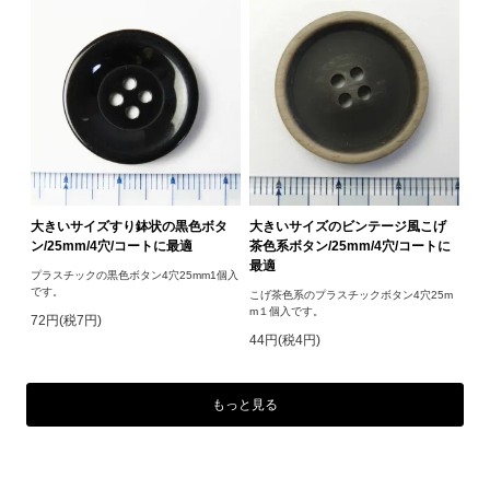
大きいサイズすり鉢状の黒色ボタ
大きいサイズのビンテージ風こげ
ン/25mm/4穴/コートに最適
茶色系ボタン/25mm/4穴/コートに
最適
プラスチックの黒色ボタン4穴25mm1個入
です。
こげ茶色系のプラスチックボタン4穴25m
m１個入です。
72円(税7円)
44円(税4円)
もっと見る