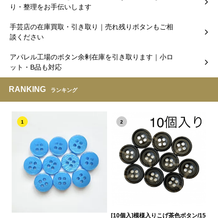
り・整理をお手伝いします
手芸店の在庫買取・引き取り｜売れ残りボタンもご相
談ください
アパレル工場のボタン余剰在庫を引き取ります｜小ロ
ット・B品も対応
RANKING
ランキング
1
2
[10個入]模様入りこげ茶色ボタン/15