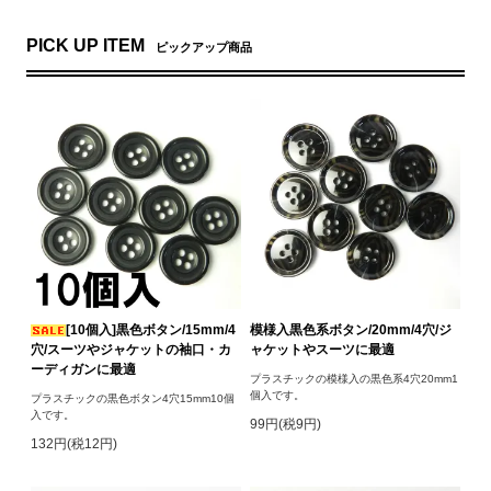
PICK UP ITEM
ピックアップ商品
[10個入]黒色ボタン/15mm/4
模様入黒色系ボタン/20mm/4穴/ジ
穴/スーツやジャケットの袖口・カ
ャケットやスーツに最適
ーディガンに最適
プラスチックの模様入の黒色系4穴20mm1
個入です。
プラスチックの黒色ボタン4穴15mm10個
入です。
99円(税9円)
132円(税12円)