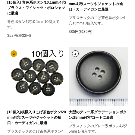
[10個入] 青色系ボタン/10.1mm/4穴/
mm/4穴/スーツやジャケットの袖
ブラウス・ワイシャツ・ポロシャツ
口・カーディガンに最適
に最適
プラスチックのこげ茶色系ボタン4
青色ボタン4穴10.1mm10個入で
穴15mm10個入です。
す。
385円(税35円)
352円(税32円)
3
4
[10個入]模様入りこげ茶色ボタン/20
大型のグレー系グラデーションボタ
mm/4穴/スーツやジャケットの袖
ン/25mm/4穴/コートに最適
口・カーディガンに最適
プラスチックのグレー系ボタン4穴2
プラスチックのこげ茶色系ボタン4
5mm１個入です。