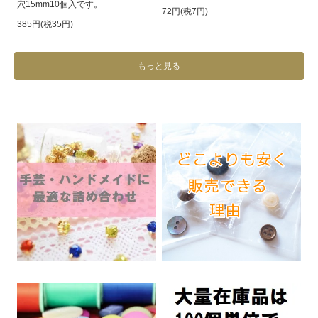
穴15mm10個入です。
72円(税7円)
385円(税35円)
もっと見る