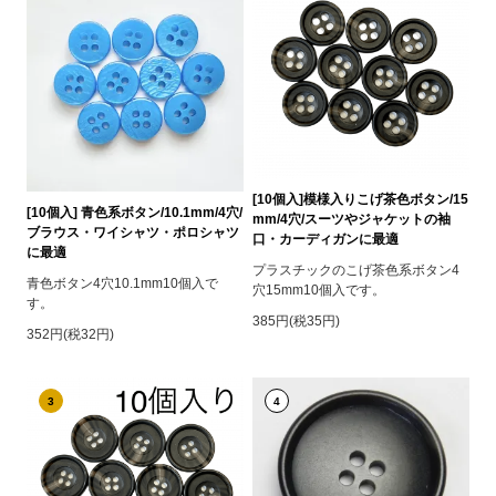
[10個入]模様入りこげ茶色ボタン/15
[10個入] 青色系ボタン/10.1mm/4穴/
mm/4穴/スーツやジャケットの袖
ブラウス・ワイシャツ・ポロシャツ
口・カーディガンに最適
に最適
プラスチックのこげ茶色系ボタン4
青色ボタン4穴10.1mm10個入で
穴15mm10個入です。
す。
385円(税35円)
352円(税32円)
3
4