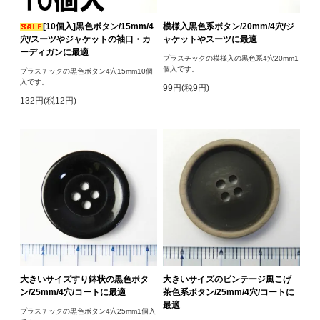
[10個入]黒色ボタン/15mm/4
模様入黒色系ボタン/20mm/4穴/ジ
穴/スーツやジャケットの袖口・カ
ャケットやスーツに最適
ーディガンに最適
プラスチックの模様入の黒色系4穴20mm1
個入です。
プラスチックの黒色ボタン4穴15mm10個
入です。
99円(税9円)
132円(税12円)
大きいサイズすり鉢状の黒色ボタ
大きいサイズのビンテージ風こげ
ン/25mm/4穴/コートに最適
茶色系ボタン/25mm/4穴/コートに
最適
プラスチックの黒色ボタン4穴25mm1個入