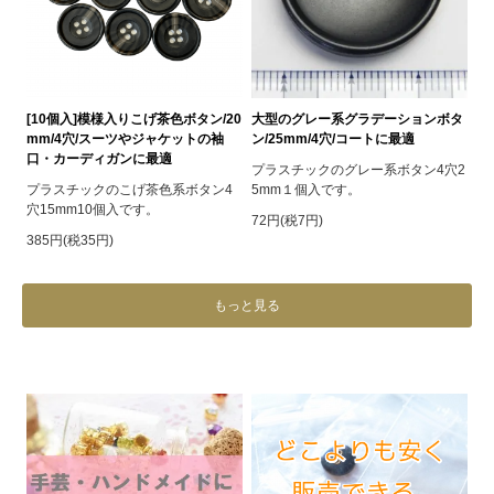
[10個入]模様入りこげ茶色ボタン/20
大型のグレー系グラデーションボタ
mm/4穴/スーツやジャケットの袖
ン/25mm/4穴/コートに最適
口・カーディガンに最適
プラスチックのグレー系ボタン4穴2
プラスチックのこげ茶色系ボタン4
5mm１個入です。
穴15mm10個入です。
72円(税7円)
385円(税35円)
もっと見る