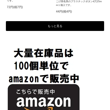
です。
こげ茶色系のプラスチックボタン4穴25m
m１個入です。
72円(税7円)
44円(税4円)
もっと見る