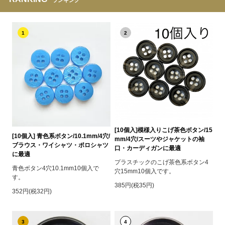
1
2
[10個入]模様入りこげ茶色ボタン/15
[10個入] 青色系ボタン/10.1mm/4穴/
mm/4穴/スーツやジャケットの袖
ブラウス・ワイシャツ・ポロシャツ
口・カーディガンに最適
に最適
プラスチックのこげ茶色系ボタン4
青色ボタン4穴10.1mm10個入で
穴15mm10個入です。
す。
385円(税35円)
352円(税32円)
3
4