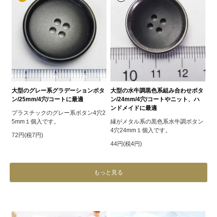
大型のグレー系グラデーションボタ
大型の水牛調黒色系組み合わせボタ
ン/25mm/4穴/コートに最適
ン/24mm/4穴/コートやニット、ハ
ンドメイドに最適
プラスチックのグレー系ボタン4穴2
5mm１個入です。
縁がメタル系の黒色系水牛調ボタン
4穴24mm１個入です。
72円(税7円)
44円(税4円)
もっと見る